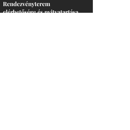
Rendezvényterem
elérhetősége és nyitvatartása
Rendezvénytermünk nyitvatartásához
kérjük egyeztess velünk telefonon, hogy
biztosan tudjunk helyet biztosítani.
Telefon