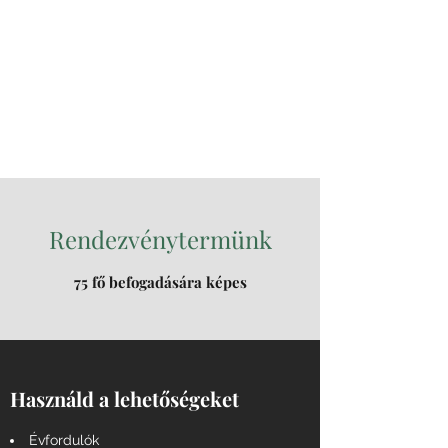
Túri Pince és
Rendezvényterem
Jászberény vezető
borospincéje 1994 óta
Rendezvénytermünk
75 fő befogadására képes
Használd a lehetőségeket
Évfordulók