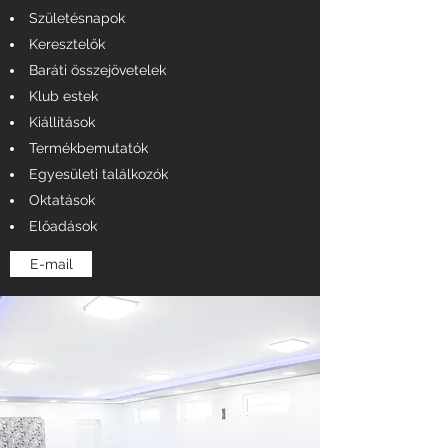
Születésnapok
Keresztelők
Baráti összejövetelek
Klub estek
Kiállítások
Termékbemutatók
Egyesületi találkozók
Oktatások
Előadások
E-mail