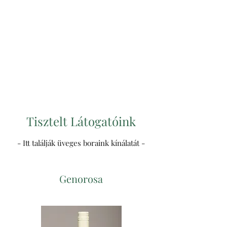
Túri Pince és
Rendezvényterem
Jászberény vezető
borospincéje 1994 óta
Tisztelt Látogatóink
- Itt találják üveges boraink kínálatát -
Genorosa